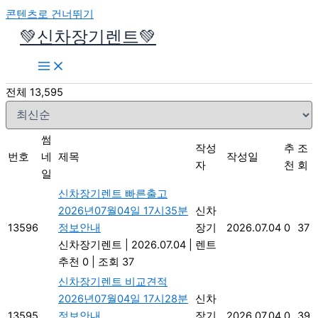
콘텐츠로 건너뛰기
💚신차장기렌트💚
전체 13,595
썸
작성
추
조
번호
네
제목
작성일
자
천
회
일
신차장기렌트 빠른출고
2026년07월04일 17시35분
신차
13596
정보안내
장기
2026.07.04
0
37
신차장기렌트
|
2026.07.04
|
렌트
추천 0
|
조회 37
신차장기렌트 비교견적
2026년07월04일 17시28분
신차
13595
정보안내
장기
2026.07.04
0
39