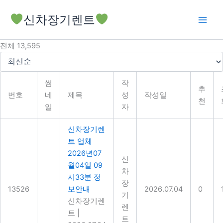
콘
신차장기렌트
텐
츠
로
전체 13,595
건
너
뛰
썸
작
기
추
번호
네
제목
성
작성일
천
일
자
신차장기렌
트 업체
2026년07
신
월04일 09
차
시33분 정
장
13526
보안내
2026.07.04
0
기
신차장기렌
렌
트
|
트