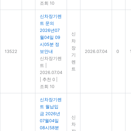
조회 10
신차장기렌
트 문의
2026년07
신
월04일 09
차
시05분 정
장
13522
보안내
2026.07.04
0
기
신차장기렌
렌
트
|
트
2026.07.04
|
추천 0
|
조회 10
신차장기렌
트 월납입
금 2026년
신
07월04일
차
08시58분