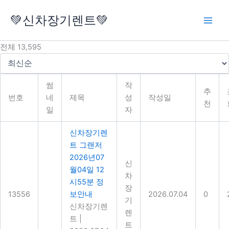
콘
💚신차장기렌트💚
텐
츠
로
전체 13,595
건
너
뛰
썸
작
기
추
번호
네
제목
성
작성일
천
일
자
신차장기렌
트 그랜저
2026년07
신
월04일 12
차
시55분 정
장
13556
보안내
2026.07.04
0
기
신차장기렌
렌
트
|
트