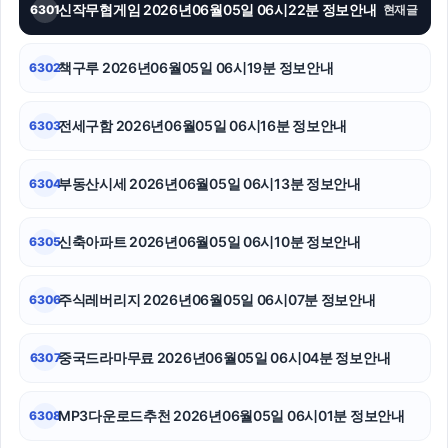
신작무협게임 2026년06월05일 06시22분 정보안내
6301
현재글
트립닷컴할인코드
책구루 2026년06월05일 06시19분 정보안내
6302
강동하수구막힘
폰테크
전세구함 2026년06월05일 06시16분 정보안내
6303
네이버 검색광고
부동산시세 2026년06월05일 06시13분 정보안내
6304
동탄임플란트
신축아파트 2026년06월05일 06시10분 정보안내
6305
아고다할인코드
동작하수구막힘
주식레버리지 2026년06월05일 06시07분 정보안내
6306
동작구하수구막힘
중국드라마무료 2026년06월05일 06시04분 정보안내
6307
MP3다운로드추천 2026년06월05일 06시01분 정보안내
6308