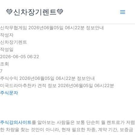
콘
💚신차장기렌트💚
텐
츠
로
신작무협게임 2026년06월05일 06시22분 정보안내
건
작성자
너
신차장기렌트
뛰
작성일
기
2026-06-05 06:22
조회
7
주식수익 2026년06월05일 06시22분 정보안내
미국드라마추천카 견적 정보 2026년06월05일 06시22분
주식문자
주식강의사이트
를 알아보는 사람들은 보통 단순히 월 렌트료가 저렴
한 차량을 찾는 것만이 아니라, 현재 필요한 차종, 계약 기간, 보증금