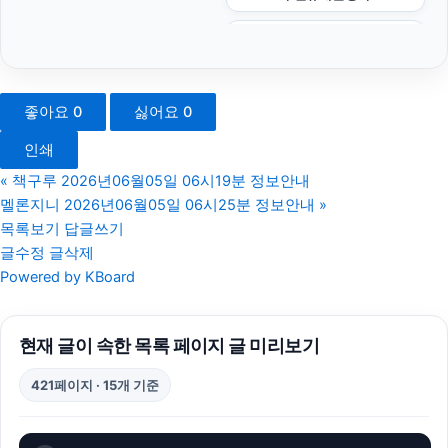
부산흥신소
하수구막힘
좋아요
0
싫어요
0
병원마케팅
인쇄
이혼변호사
«
책구루 2026년06월05일 06시19분 정보안내
멜론지니 2026년06월05일 06시25분 정보안내
»
sns마케팅
목록보기
답글쓰기
글수정
글삭제
대전이혼전문변호사
Powered by KBoard
마포하수구막힘
현재 글이 속한 목록 페이지 글 미리보기
강남치과
421페이지 · 15개 기준
폰테크
서초하수구막힘