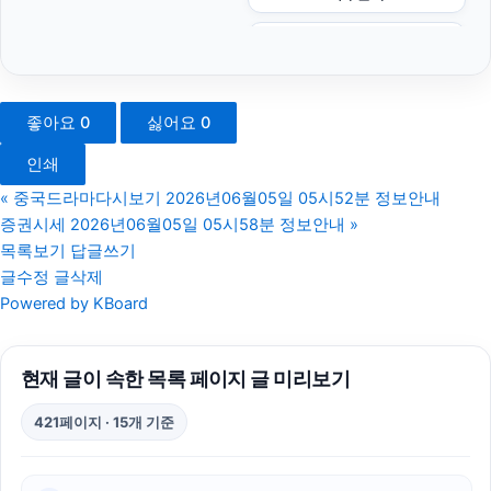
서초하수구막힘
안산피부과
좋아요
0
싫어요
0
하수구막힘
인쇄
병원마케팅
«
중국드라마다시보기 2026년06월05일 05시52분 정보안내
증권시세 2026년06월05일 05시58분 정보안내
»
대안학교
목록보기
답글쓰기
글수정
글삭제
대구이혼전문변호사
Powered by KBoard
하남하수구막힘
현재 글이 속한 목록 페이지 글 미리보기
휴대폰성지
421페이지 · 15개 기준
광교피부과
이혼전문변호사