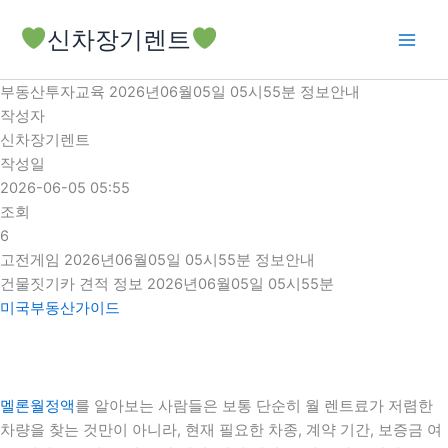
콘
신차장기렌트
텐
츠
로
부동산투자교육 2026년06월05일 05시55분 정보안내
건
작성자
너
신차장기렌트
뛰
작성일
기
2026-06-05 05:55
조회
6
고전게임 2026년06월05일 05시55분 정보안내
건물짓기카 견적 정보 2026년06월05일 05시55분
미국부동산가이드
멜론월정액
를 알아보는 사람들은 보통 단순히 월 렌트료가 저렴한
차량을 찾는 것만이 아니라, 현재 필요한 차종, 계약 기간, 보증금 여