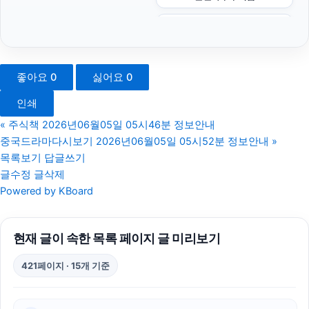
네이버 검색광고
용인하수구막힘
좋아요
0
싫어요
0
하남하수구막힘
인쇄
부산휴대폰성지
«
주식책 2026년06월05일 05시46분 정보안내
중국드라마다시보기 2026년06월05일 05시52분 정보안내
»
안산피부과
목록보기
답글쓰기
글수정
글삭제
축구반티
Powered by KBoard
동작하수구막힘
현재 글이 속한 목록 페이지 글 미리보기
병원마케팅
421페이지 · 15개 기준
강동하수구막힘
대안학교