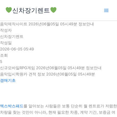
콘
신차장기렌트
텐
츠
로
음악제작사이트 2026년06월05일 05시49분 정보안내
건
작성자
너
신차장기렌트
뛰
작성일
기
2026-06-05 05:49
조회
5
신규모바일RPG게임 2026년06월05일 05시49분 정보안내
음악입시학원카 견적 정보 2026년06월05일 05시49분
경매기초
엑스박스패드
를 알아보는 사람들은 보통 단순히 월 렌트료가 저렴한
차량을 찾는 것만이 아니라, 현재 필요한 차종, 계약 기간, 보증금 여