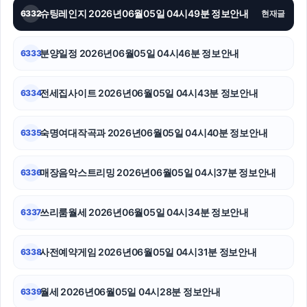
슈팅레인지 2026년06월05일 04시49분 정보안내
6332
현재글
부산휴대폰성지
폰테크
분양일정 2026년06월05일 04시46분 정보안내
6333
안산피부과
전세집사이트 2026년06월05일 04시43분 정보안내
6334
야구반티
숙명여대작곡과 2026년06월05일 04시40분 정보안내
6335
서초하수구막힘
이혼변호사
매장음악스트리밍 2026년06월05일 04시37분 정보안내
6336
이혼전문변호사
쓰리룸월세 2026년06월05일 04시34분 정보안내
6337
사전예약게임 2026년06월05일 04시31분 정보안내
6338
월세 2026년06월05일 04시28분 정보안내
6339