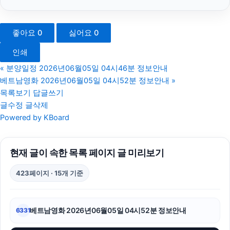
네이버 검색광고
좋아요
0
싫어요
0
강남치과
인쇄
축구반티
«
분양일정 2026년06월05일 04시46분 정보안내
베트남영화 2026년06월05일 04시52분 정보안내
»
용인하수구막힘
목록보기
답글쓰기
글수정
글삭제
병원마케팅
Powered by KBoard
대구이혼전문변호사
현재 글이 속한 목록 페이지 글 미리보기
마포하수구막힘
423페이지 · 15개 기준
대안학교
서초구하수구막힘
베트남영화 2026년06월05일 04시52분 정보안내
6331
대전이혼전문변호사