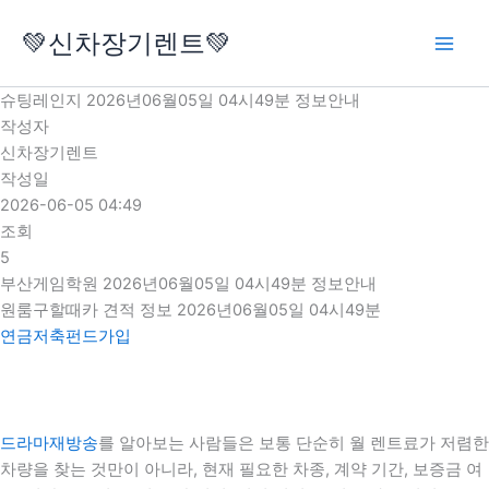
콘
💚신차장기렌트💚
텐
츠
로
슈팅레인지 2026년06월05일 04시49분 정보안내
건
작성자
너
신차장기렌트
뛰
작성일
기
2026-06-05 04:49
조회
5
부산게임학원 2026년06월05일 04시49분 정보안내
원룸구할때카 견적 정보 2026년06월05일 04시49분
연금저축펀드가입
드라마재방송
를 알아보는 사람들은 보통 단순히 월 렌트료가 저렴한
차량을 찾는 것만이 아니라, 현재 필요한 차종, 계약 기간, 보증금 여