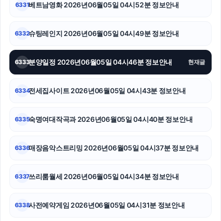
베트남영화 2026년06월05일 04시52분 정보안내
6331
이혼전문변호사
슈팅레인지 2026년06월05일 04시49분 정보안내
6332
서초하수구막힘
sns마케팅
분양일정 2026년06월05일 04시46분 정보안내
6333
현재글
동탄임플란트
전세집사이트 2026년06월05일 04시43분 정보안내
6334
폰테크
숙명여대작곡과 2026년06월05일 04시40분 정보안내
6335
대구이혼전문변호사
네이버 검색광고
매장음악스트리밍 2026년06월05일 04시37분 정보안내
6336
김해이혼전문변호사
쓰리룸월세 2026년06월05일 04시34분 정보안내
6337
사전예약게임 2026년06월05일 04시31분 정보안내
6338