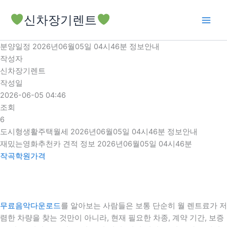
콘
신차장기렌트
텐
츠
로
분양일정 2026년06월05일 04시46분 정보안내
건
작성자
너
신차장기렌트
뛰
작성일
기
2026-06-05 04:46
조회
6
도시형생활주택월세 2026년06월05일 04시46분 정보안내
재밌는영화추천카 견적 정보 2026년06월05일 04시46분
작곡학원가격
무료음악다운로드
를 알아보는 사람들은 보통 단순히 월 렌트료가 저
렴한 차량을 찾는 것만이 아니라, 현재 필요한 차종, 계약 기간, 보증