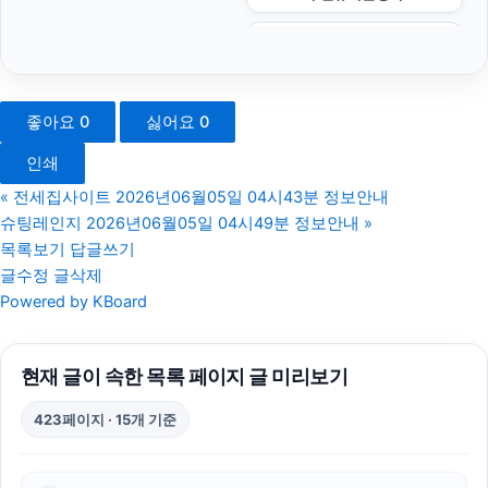
야구반티
이혼변호사
좋아요
0
싫어요
0
이혼전문변호사
인쇄
마포하수구막힘
«
전세집사이트 2026년06월05일 04시43분 정보안내
슈팅레인지 2026년06월05일 04시49분 정보안내
»
서초구하수구막힘
목록보기
답글쓰기
글수정
글삭제
동작하수구막힘
Powered by KBoard
불륜증거
현재 글이 속한 목록 페이지 글 미리보기
강동하수구막힘
423페이지 · 15개 기준
안산피부과
폰테크