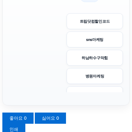
트립닷컴할인코드
sns마케팅
하남하수구막힘
병원마케팅
김해이혼전문변호사
안산피부과
좋아요
0
싫어요
0
인쇄
아고다할인코드