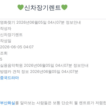
콘
신차장기렌트
텐
츠
로
영화찾기 2026년06월05일 04시07분 정보안내
건
작성자
너
신차장기렌트
뛰
작성일
기
2026-06-05 04:07
조회
5
실용음악학원 2026년06월05일 04시07분 정보안내
방앱카 견적 정보 2026년06월05일 04시07분
중국드라마
부산화실
를 알아보는 사람들은 보통 단순히 월 렌트료가 저렴한 차