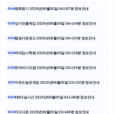
마포구하수구막힘
영화찾기 2026년06월05일 04시07분 정보안내
6346
광고대행사
상가건물매입 2026년06월05일 04시04분 정보안내
6347
광교피부과
강동하수구막힘
팝송다운로드 2026년06월05일 04시01분 정보안내
6348
병원마케팅
작곡입시학원 2026년06월05일 03시58분 정보안내
6349
대안학교
뮤직비디오앱 2026년06월05일 03시55분 정보안내
6350
하남하수구막힘
마포하수구막힘
자유도높은게임 2026년06월05일 03시52분 정보안내
6351
동작하수구막힘
KBS2실시간 2026년06월05일 03시49분 정보안내
6352
미드다운 2026년06월05일 03시46분 정보안내
6353