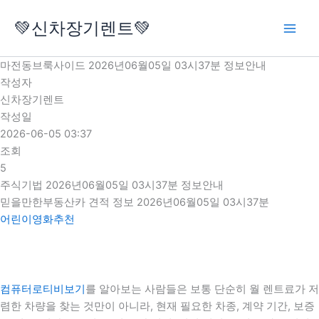
콘
💚신차장기렌트💚
텐
츠
로
마전동브룩사이드 2026년06월05일 03시37분 정보안내
건
작성자
너
신차장기렌트
뛰
작성일
기
2026-06-05 03:37
조회
5
주식기법 2026년06월05일 03시37분 정보안내
믿을만한부동산카 견적 정보 2026년06월05일 03시37분
어린이영화추천
컴퓨터로티비보기
를 알아보는 사람들은 보통 단순히 월 렌트료가 저
렴한 차량을 찾는 것만이 아니라, 현재 필요한 차종, 계약 기간, 보증