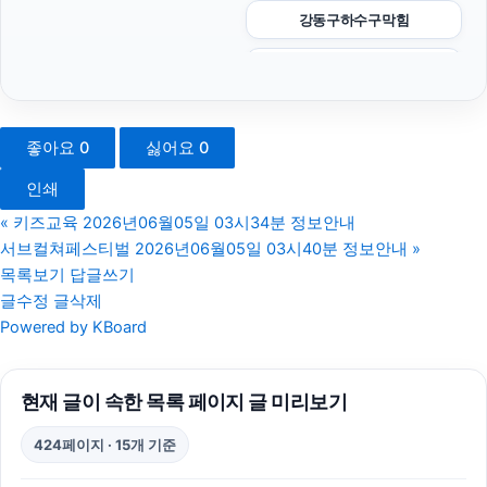
강동구하수구막힘
구리하수구막힘
동탄피부과
좋아요
0
싫어요
0
폰테크
인쇄
불륜증거
«
키즈교육 2026년06월05일 03시34분 정보안내
서브컬쳐페스티벌 2026년06월05일 03시40분 정보안내
»
서초구하수구막힘
목록보기
답글쓰기
글수정
글삭제
sns마케팅
Powered by KBoard
안산피부과
현재 글이 속한 목록 페이지 글 미리보기
아고다할인코드
424페이지 · 15개 기준
서울암요양병원