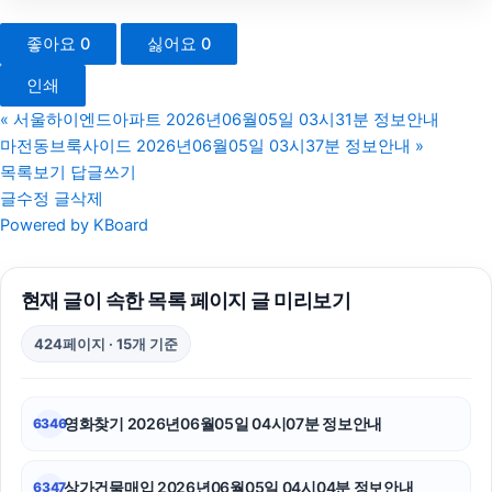
광고대행사
좋아요
0
싫어요
0
구리하수구막힘
인쇄
대안학교
«
서울하이엔드아파트 2026년06월05일 03시31분 정보안내
마전동브룩사이드 2026년06월05일 03시37분 정보안내
»
폰테크
목록보기
답글쓰기
글수정
글삭제
이혼변호사
Powered by KBoard
병원마케팅
현재 글이 속한 목록 페이지 글 미리보기
야구반티
424페이지 · 15개 기준
휴대폰성지
인천하수구막힘
영화찾기 2026년06월05일 04시07분 정보안내
6346
동작하수구막힘
상가건물매입 2026년06월05일 04시04분 정보안내
6347