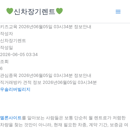
콘
신차장기렌트
텐
츠
로
키즈교육 2026년06월05일 03시34분 정보안내
건
작성자
너
신차장기렌트
뛰
작성일
기
2026-06-05 03:34
조회
6
관심종목 2026년06월05일 03시34분 정보안내
직거래방카 견적 정보 2026년06월05일 03시34분
우솔리버빌리지
멜론사이트
를 알아보는 사람들은 보통 단순히 월 렌트료가 저렴한
차량을 찾는 것만이 아니라, 현재 필요한 차종, 계약 기간, 보증금 여