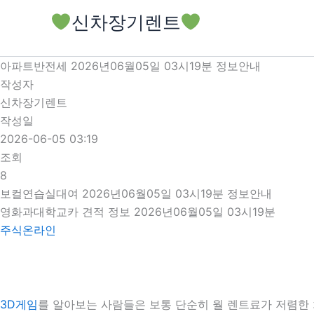
콘
신차장기렌트
텐
츠
로
아파트반전세 2026년06월05일 03시19분 정보안내
건
작성자
너
신차장기렌트
뛰
작성일
기
2026-06-05 03:19
조회
8
보컬연습실대여 2026년06월05일 03시19분 정보안내
영화과대학교카 견적 정보 2026년06월05일 03시19분
주식온라인
3D게임
를 알아보는 사람들은 보통 단순히 월 렌트료가 저렴한 차량