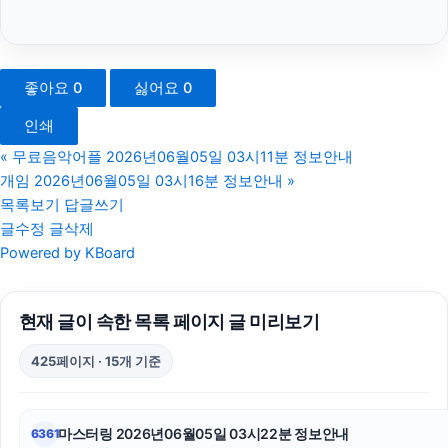
트립닷컴할인코드
이혼전문변호사
좋아요
0
싫어요
0
안산피부과
인쇄
sns마케팅
«
무료음악어플 2026년06월05일 03시11분 정보안내
개임 2026년06월05일 03시16분 정보안내
»
병원마케팅
목록보기
답글쓰기
글수정
글삭제
이혼변호사
Powered by KBoard
동작구하수구막힘
현재 글이 속한 목록 페이지 글 미리보기
동탄임플란트
425페이지 · 15개 기준
광고대행사
강동하수구막힘
마스터링 2026년06월05일 03시22분 정보안내
6361