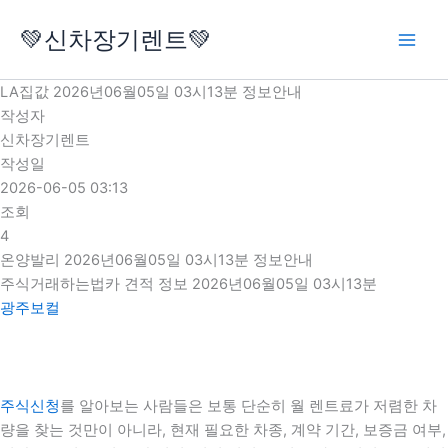
콘
💚신차장기렌트💚
텐
츠
로
LA집값 2026년06월05일 03시13분 정보안내
건
작성자
너
신차장기렌트
뛰
작성일
기
2026-06-05 03:13
조회
4
온양발리 2026년06월05일 03시13분 정보안내
주식거래하는법카 견적 정보 2026년06월05일 03시13분
광주보컬
주식신청
를 알아보는 사람들은 보통 단순히 월 렌트료가 저렴한 차
량을 찾는 것만이 아니라, 현재 필요한 차종, 계약 기간, 보증금 여부,