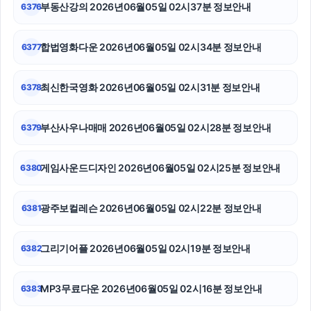
부동산강의 2026년06월05일 02시37분 정보안내
6376
네이버 검색광고
합법영화다운 2026년06월05일 02시34분 정보안내
6377
축구반티
마포하수구막힘
최신한국영화 2026년06월05일 02시31분 정보안내
6378
서초구하수구막힘
부산사우나매매 2026년06월05일 02시28분 정보안내
6379
동작구하수구막힘
게임사운드디자인 2026년06월05일 02시25분 정보안내
6380
광교피부과
용인하수구막힘
광주보컬레슨 2026년06월05일 02시22분 정보안내
6381
대전이혼전문변호사
그리기어플 2026년06월05일 02시19분 정보안내
6382
MP3무료다운 2026년06월05일 02시16분 정보안내
6383