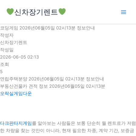
콘
신차장기렌트
텐
츠
로
코딩게임 2026년06월05일 02시13분 정보안내
건
작성자
너
신차장기렌트
뛰
작성일
기
2026-06-05 02:13
조회
5
연립주택분양 2026년06월05일 02시13분 정보안내
부동산건물카 견적 정보 2026년06월05일 02시13분
오락실게임다운
다크판타지게임
를 알아보는 사람들은 보통 단순히 월 렌트료가 저렴
한 차량을 찾는 것만이 아니라, 현재 필요한 차종, 계약 기간, 보증금