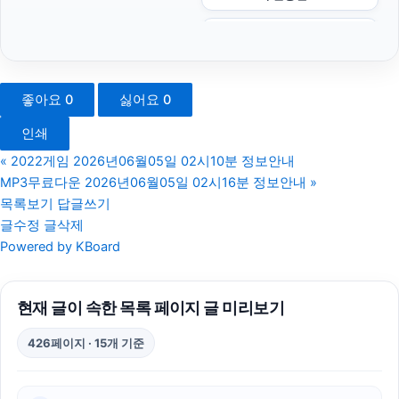
김해이혼전문변호사
대안학교
좋아요
0
싫어요
0
병원마케팅
인쇄
이혼전문변호사
«
2022게임 2026년06월05일 02시10분 정보안내
MP3무료다운 2026년06월05일 02시16분 정보안내
»
폰테크
목록보기
답글쓰기
글수정
글삭제
휴대폰성지
Powered by KBoard
흥신소
현재 글이 속한 목록 페이지 글 미리보기
하남하수구막힘
426페이지 · 15개 기준
이혼변호사
야구반티