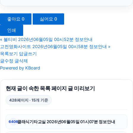
휴대폰성지
좋아요
0
싫어요
0
서초하수구막힘
인쇄
광고대행사
«
불티비 2026년06월05일 00시52분 정보안내
고전영화사이트 2026년06월05일 00시58분 정보안내
»
부산휴대폰성지
목록보기
답글쓰기
글수정
글삭제
강동하수구막힘
Powered by KBoard
동작구하수구막힘
현재 글이 속한 목록 페이지 글 미리보기
서초구하수구막힘
428페이지 · 15개 기준
하남하수구막힘
흥신소
클래식기타교실 2026년06월05일 01시07분 정보안내
6406
네이버 검색광고