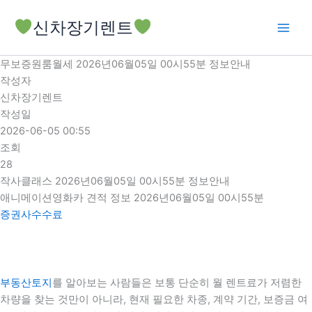
콘
신차장기렌트
텐
츠
로
무보증원룸월세 2026년06월05일 00시55분 정보안내
건
작성자
너
신차장기렌트
뛰
작성일
기
2026-06-05 00:55
조회
28
작사클래스 2026년06월05일 00시55분 정보안내
애니메이션영화카 견적 정보 2026년06월05일 00시55분
증권사수수료
부동산토지
를 알아보는 사람들은 보통 단순히 월 렌트료가 저렴한
차량을 찾는 것만이 아니라, 현재 필요한 차종, 계약 기간, 보증금 여