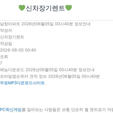
콘
신차장기렌트
텐
츠
로
남창아파트 2026년06월05일 00시40분 정보안내
건
작성자
너
신차장기렌트
뛰
작성일
기
2026-06-05 00:40
조회
7
예능다운로드 2026년06월05일 00시40분 정보안내
모바일앱순위카 견적 정보 2026년06월05일 00시40분
무료MP3다운로드사이트
PC최신게임
를 알아보는 사람들은 보통 단순히 월 렌트료가 저렴한