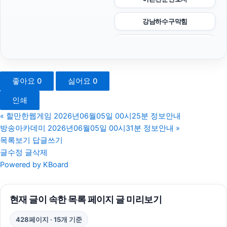
강남하수구막힘
강동구하수구막힘
용인하수구막힘
좋아요
0
싫어요
0
병원마케팅
인쇄
부산휴대폰성지
«
할만한웹게임 2026년06월05일 00시25분 정보안내
방송아카데미 2026년06월05일 00시31분 정보안내
»
대구이혼전문변호사
목록보기
답글쓰기
글수정
글삭제
마포하수구막힘
Powered by KBoard
마포구하수구막힘
현재 글이 속한 목록 페이지 글 미리보기
이혼변호사
428페이지 · 15개 기준
폰테크