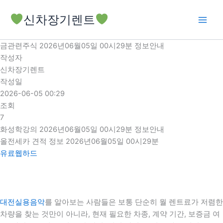
콘
신차장기렌트
텐
츠
로
금관련주식 2026년06월05일 00시29분 정보안내
건
작성자
너
신차장기렌트
뛰
작성일
기
2026-06-05 00:29
조회
7
화성학강의 2026년06월05일 00시29분 정보안내
올전세카 견적 정보 2026년06월05일 00시29분
유료웹하드
대전실용음악
를 알아보는 사람들은 보통 단순히 월 렌트료가 저렴한
차량을 찾는 것만이 아니라, 현재 필요한 차종, 계약 기간, 보증금 여