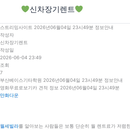
콘
신차장기렌트
텐
츠
로
스트리밍사이트 2026년06월04일 23시49분 정보안내
건
작성자
너
신차장기렌트
뛰
작성일
기
2026-06-04 23:49
조회
7
부산베이스기타학원 2026년06월04일 23시49분 정보안내
영화무료로보기카 견적 정보 2026년06월04일 23시49분
만화다운
월세빌라
를 알아보는 사람들은 보통 단순히 월 렌트료가 저렴한 차