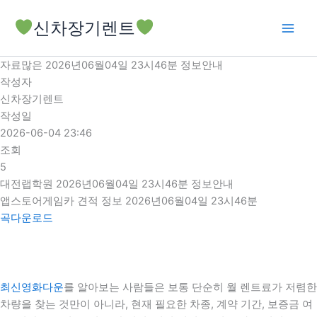
콘
신차장기렌트
텐
츠
로
자료많은 2026년06월04일 23시46분 정보안내
건
작성자
너
신차장기렌트
뛰
작성일
기
2026-06-04 23:46
조회
5
대전랩학원 2026년06월04일 23시46분 정보안내
앱스토어게임카 견적 정보 2026년06월04일 23시46분
곡다운로드
최신영화다운
를 알아보는 사람들은 보통 단순히 월 렌트료가 저렴한
차량을 찾는 것만이 아니라, 현재 필요한 차종, 계약 기간, 보증금 여