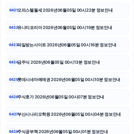
강동하수구막힘
오피스텔월세 2026년06월05일 00시22분 정보안내
6421
이혼변호사
유니티코리아 2026년06월05일 00시19분 정보안내
6422
부산휴대폰성지
인천하수구막힘
파일받는사이트 2026년06월05일 00시16분 정보안내
6423
부산흥신소
금주식 2026년06월05일 00시13분 정보안내
6424
휴대폰성지
롯데시네마예매권 2026년06월05일 00시10분 정보안내
6425
강동구하수구막힘
안산피부과
주식호가 2026년06월05일 00시07분 정보안내
6426
구리하수구막힘
부산시나리오학원 2026년06월05일 00시04분 정보안내
6427
주식공부책 2026년06월05일 00시01분 정보안내
6428