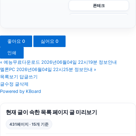
폰테크
강동구하수구막힘
대안학교
좋아요
0
싫어요
0
동탄임플란트
인쇄
이혼전문변호사
«
예능무료다운로드 2026년06월04일 22시19분 정보안내
멜론PC 2026년06월04일 22시25분 정보안내
»
휴대폰성지
목록보기
답글쓰기
글수정
글삭제
광교피부과
Powered by KBoard
동작하수구막힘
현재 글이 속한 목록 페이지 글 미리보기
동작구하수구막힘
431페이지 · 15개 기준
폰테크