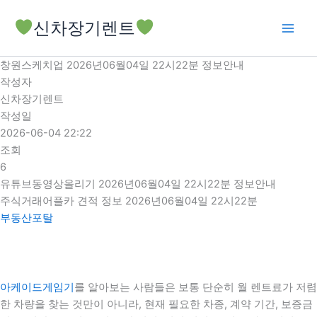
콘
신차장기렌트
텐
츠
로
창원스케치업 2026년06월04일 22시22분 정보안내
건
작성자
너
신차장기렌트
뛰
작성일
기
2026-06-04 22:22
조회
6
유튜브동영상올리기 2026년06월04일 22시22분 정보안내
주식거래어플카 견적 정보 2026년06월04일 22시22분
부동산포탈
아케이드게임기
를 알아보는 사람들은 보통 단순히 월 렌트료가 저렴
한 차량을 찾는 것만이 아니라, 현재 필요한 차종, 계약 기간, 보증금