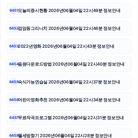
강남치과
오늘의증시현황 2026년06월04일 22시49분 정보안내
6451
하남하수구막힘
검암동그리니치 2026년06월04일 22시46분 정보안내
6452
부산휴대폰성지
강동하수구막힘
2022년영화 2026년06월04일 22시43분 정보안내
6453
강남하수구막힘
음원다운로드방법 2026년06월04일 22시40분 정보안내
6454
부산흥신소
숙식가능연습실 2026년06월04일 22시37분 정보안내
6455
야구반티
이혼변호사
어린이영화추천 2026년06월04일 22시34분 정보안내
6456
트립닷컴할인코드
무료작곡프로그램 2026년06월04일 22시31분 정보안내
6457
월세방찾기 2026년06월04일 22시28분 정보안내
6458