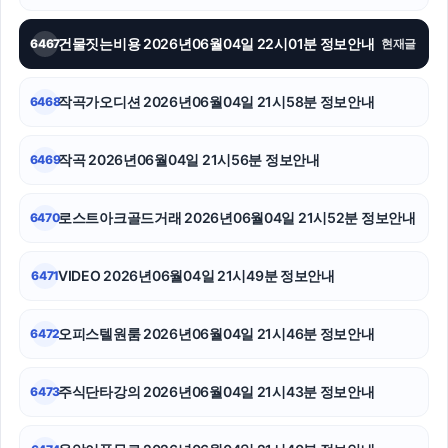
광고대행사
건물짓는비용 2026년06월04일 22시01분 정보안내
6467
현재글
용인하수구막힘
하남하수구막힘
작곡가오디션 2026년06월04일 21시58분 정보안내
6468
야구반티
작곡 2026년06월04일 21시56분 정보안내
6469
대구이혼전문변호사
로스트아크골드거래 2026년06월04일 21시52분 정보안내
6470
부산흥신소
구리하수구막힘
VIDEO 2026년06월04일 21시49분 정보안내
6471
sns마케팅
오피스텔원룸 2026년06월04일 21시46분 정보안내
6472
주식단타강의 2026년06월04일 21시43분 정보안내
6473