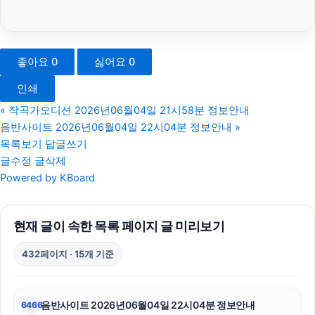
광교피부과
이혼전문변호사
좋아요
0
싫어요
0
불륜증거
인쇄
동탄임플란트
«
작곡가오디션 2026년06월04일 21시58분 정보안내
음반사이트 2026년06월04일 22시04분 정보안내
»
김해이혼전문변호사
목록보기
답글쓰기
글수정
글삭제
동작하수구막힘
Powered by KBoard
부산휴대폰성지
현재 글이 속한 목록 페이지 글 미리보기
마포구하수구막힘
432페이지 · 15개 기준
이혼변호사
강남치과
음반사이트 2026년06월04일 22시04분 정보안내
6466