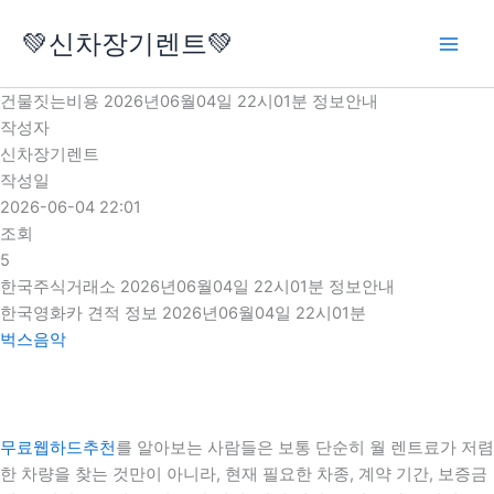
콘
💚신차장기렌트💚
텐
츠
로
건물짓는비용 2026년06월04일 22시01분 정보안내
건
작성자
너
신차장기렌트
뛰
작성일
기
2026-06-04 22:01
조회
5
한국주식거래소 2026년06월04일 22시01분 정보안내
한국영화카 견적 정보 2026년06월04일 22시01분
벅스음악
무료웹하드추천
를 알아보는 사람들은 보통 단순히 월 렌트료가 저렴
한 차량을 찾는 것만이 아니라, 현재 필요한 차종, 계약 기간, 보증금