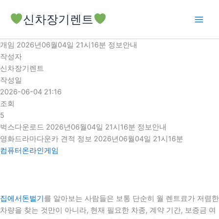
콘
신차장기렌트
텐
츠
로
개임 2026년06월04일 21시16분 정보안내
건
작성자
너
신차장기렌트
뛰
작성일
기
2026-06-04 21:16
조회
5
벅스다운로드 2026년06월04일 21시16분 정보안내
영화드라마다운카 견적 정보 2026년06월04일 21시16분
컴퓨터온라인게임
집에서돈벌기
를 알아보는 사람들은 보통 단순히 월 렌트료가 저렴한
차량을 찾는 것만이 아니라, 현재 필요한 차종, 계약 기간, 보증금 여