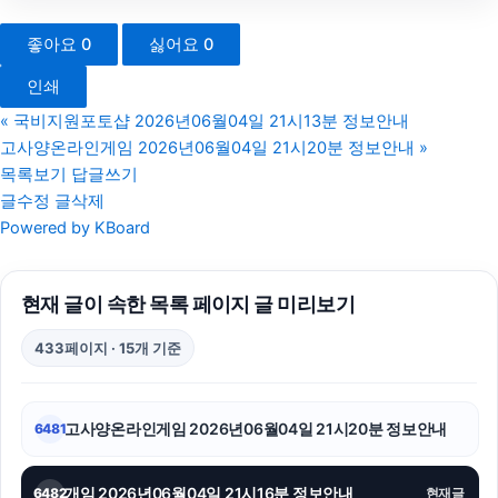
불륜증거
좋아요
0
싫어요
0
부산휴대폰성지
인쇄
흥신소
«
국비지원포토샵 2026년06월04일 21시13분 정보안내
고사양온라인게임 2026년06월04일 21시20분 정보안내
»
동작구하수구막힘
목록보기
답글쓰기
글수정
글삭제
서초구하수구막힘
Powered by KBoard
김해이혼전문변호사
현재 글이 속한 목록 페이지 글 미리보기
구리하수구막힘
433페이지 · 15개 기준
폰테크
동작하수구막힘
고사양온라인게임 2026년06월04일 21시20분 정보안내
6481
인천하수구막힘
개임 2026년06월04일 21시16분 정보안내
6482
현재글