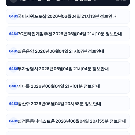
광고대행사
네이버 검색광고
국비지원포토샵 2026년06월04일 21시13분 정보안내
6483
동탄임플란트
PC온라인게임추천 2026년06월04일 21시10분 정보안내
6484
sns마케팅
실용음악 2026년06월04일 21시07분 정보안내
6485
부산휴대폰성지
이혼변호사
투자상담사 2026년06월04일 21시04분 정보안내
6486
서울암요양병원
기타몰 2026년06월04일 21시01분 정보안내
6487
방산주 2026년06월04일 20시58분 정보안내
6488
십정동동나베스트홈 2026년06월04일 20시55분 정보안내
6489