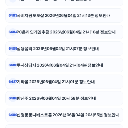
이혼변호사
서초하수구막힘
국비지원포토샵 2026년06월04일 21시13분 정보안내
6483
sns마케팅
PC온라인게임추천 2026년06월04일 21시10분 정보안내
6484
아고다할인코드
실용음악 2026년06월04일 21시07분 정보안내
6485
동탄피부과
폰테크
투자상담사 2026년06월04일 21시04분 정보안내
6486
휴대폰성지
기타몰 2026년06월04일 21시01분 정보안내
6487
방산주 2026년06월04일 20시58분 정보안내
6488
십정동동나베스트홈 2026년06월04일 20시55분 정보안내
6489