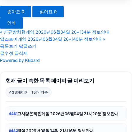
하남하수구막힘
좋아요
0
싫어요
0
야구반티
인쇄
동작구하수구막힘
«
신규방치형게임 2026년06월04일 20시34분 정보안내
앱스토어게임 2026년06월04일 20시40분 정보안내
»
서초구하수구막힘
목록보기
답글쓰기
글수정
글삭제
폰테크
Powered by KBoard
축구반티
현재 글이 속한 목록 페이지 글 미리보기
병원마케팅
433페이지 · 15개 기준
트립닷컴할인코드
광교피부과
고사양온라인게임 2026년06월04일 21시20분 정보안내
6481
마포하수구막힘
개임 2026년06월04일 21시16분 정보안내
6482