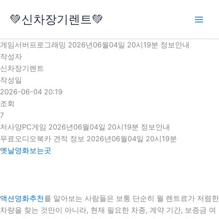
콘
💚신차장기렌트💚
텐
츠
로
게임서버프로그래밍 2026년06월04일 20시19분 정보안내
건
작성자
너
신차장기렌트
뛰
작성일
기
2026-06-04 20:19
조회
7
저사양PC게임 2026년06월04일 20시19분 정보안내
무료오디오북카 견적 정보 2026년06월04일 20시19분
옛날영화보는곳
액션영화추천
를 알아보는 사람들은 보통 단순히 월 렌트료가 저렴한
차량을 찾는 것만이 아니라, 현재 필요한 차종, 계약 기간, 보증금 여