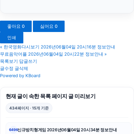
이혼전문변호사
서초구하수구막힘
좋아요
0
싫어요
0
흥신소
인쇄
강동구하수구막힘
«
한국영화다시보기 2026년06월04일 20시16분 정보안내
무료음악어플 2026년06월04일 20시22분 정보안내
»
폰테크
목록보기
답글쓰기
글수정
글삭제
트립닷컴할인코드
Powered by KBoard
동작구하수구막힘
현재 글이 속한 목록 페이지 글 미리보기
네이버 검색광고
434페이지 · 15개 기준
하남하수구막힘
마포구하수구막힘
신규방치형게임 2026년06월04일 20시34분 정보안내
6496