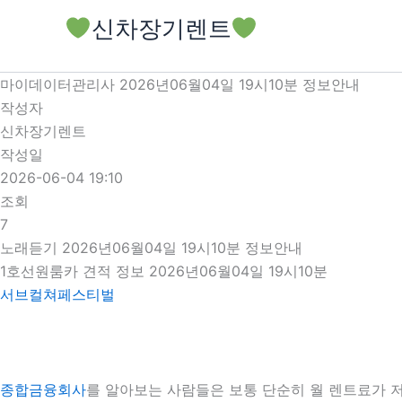
콘
신차장기렌트
텐
츠
로
마이데이터관리사 2026년06월04일 19시10분 정보안내
건
작성자
너
신차장기렌트
뛰
작성일
기
2026-06-04 19:10
조회
7
노래듣기 2026년06월04일 19시10분 정보안내
1호선원룸카 견적 정보 2026년06월04일 19시10분
서브컬쳐페스티벌
종합금융회사
를 알아보는 사람들은 보통 단순히 월 렌트료가 저렴