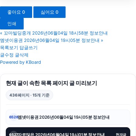
광고대행사
좋아요
0
싫어요
0
병원마케팅
인쇄
동작하수구막힘
«
꼬마빌딩중개 2026년06월04일 18시58분 정보안내
엠넷이용권 2026년06월04일 19시05분 정보안내
»
아고다할인코드
목록보기
답글쓰기
글수정
글삭제
인천하수구막힘
Powered by KBoard
서울암요양병원
현재 글이 속한 목록 페이지 글 미리보기
이혼전문변호사
436페이지 · 15개 기준
동탄피부과
강동구하수구막힘
엠넷이용권 2026년06월04일 19시05분 정보안내
6526
강동하수구막힘
자료많은 2026년06월04일 19시01분 정보안내
6527
현재글