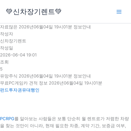
콘
💚신차장기렌트💚
텐
츠
로
자료많은 2026년06월04일 19시01분 정보안내
건
작성자
너
신차장기렌트
뛰
작성일
기
2026-06-04 19:01
조회
5
유망주식 2026년06월04일 19시01분 정보안내
무료PC게임카 견적 정보 2026년06월04일 19시01분
펀드투자권유대행인
PCRPG
를 알아보는 사람들은 보통 단순히 월 렌트료가 저렴한 차량
을 찾는 것만이 아니라, 현재 필요한 차종, 계약 기간, 보증금 여부,