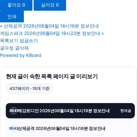
좋아요
0
싫어요
0
서초하수구막힘
인쇄
이혼전문변호사
«
선제공격 2026년06월04일 18시16분 정보안내
게임스파크 2026년06월04일 18시23분 정보안내
»
강남하수구막힘
목록보기
답글쓰기
글수정
글삭제
서초구하수구막힘
Powered by KBoard
폰테크
현재 글이 속한 목록 페이지 글 미리보기
안산피부과
437페이지 · 15개 기준
마포하수구막힘
폰테크
해강로디안 2026년06월04일 18시19분 정보안내
6541
현재글
마포구하수구막힘
선제공격 2026년06월04일 18시16분 정보안내
6542
불륜증거