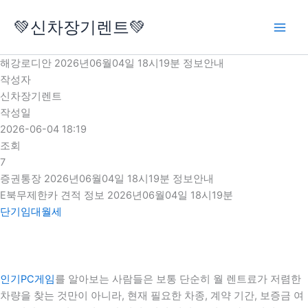
콘
💚신차장기렌트💚
텐
츠
로
해강로디안 2026년06월04일 18시19분 정보안내
건
작성자
너
신차장기렌트
뛰
작성일
기
2026-06-04 18:19
조회
7
증권통장 2026년06월04일 18시19분 정보안내
E북무제한카 견적 정보 2026년06월04일 18시19분
단기임대월세
인기PC게임
를 알아보는 사람들은 보통 단순히 월 렌트료가 저렴한
차량을 찾는 것만이 아니라, 현재 필요한 차종, 계약 기간, 보증금 여