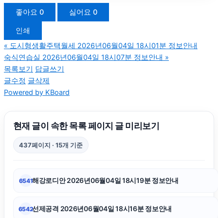
아고다할인코드
좋아요
0
싫어요
0
인쇄
부산휴대폰성지
«
도시형생활주택월세 2026년06월04일 18시01분 정보안내
숙식연습실 2026년06월04일 18시07분 정보안내
»
이혼전문변호사
목록보기
답글쓰기
글수정
글삭제
Powered by KBoard
광고대행사
안산피부과
현재 글이 속한 목록 페이지 글 미리보기
437페이지 · 15개 기준
마포구하수구막힘
해강로디안 2026년06월04일 18시19분 정보안내
6541
이혼변호사
선제공격 2026년06월04일 18시16분 정보안내
6542
광교피부과