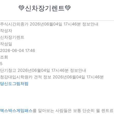
콘
💚신차장기렌트💚
텐
츠
로
주식시간외종가 2026년06월04일 17시46분 정보안내
건
작성자
너
신차장기렌트
뛰
작성일
기
2026-06-04 17:46
조회
5
단기창고 2026년06월04일 17시46분 정보안내
청강대입시학원카 견적 정보 2026년06월04일 17시46분
당신도그림처럼
엑스박스게임패스
를 알아보는 사람들은 보통 단순히 월 렌트료가 