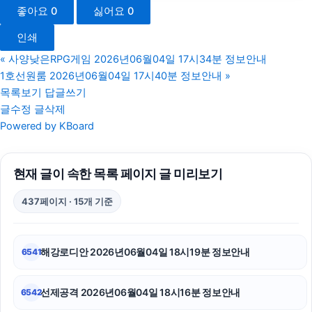
좋아요
0
싫어요
0
강동하수구막힘
인쇄
트립닷컴할인코드
«
사양낮은RPG게임 2026년06월04일 17시34분 정보안내
1호선원룸 2026년06월04일 17시40분 정보안내
»
강동구하수구막힘
목록보기
답글쓰기
글수정
글삭제
네이버 검색광고
Powered by KBoard
축구반티
현재 글이 속한 목록 페이지 글 미리보기
동탄피부과
437페이지 · 15개 기준
동작구하수구막힘
폰테크
해강로디안 2026년06월04일 18시19분 정보안내
6541
대전이혼전문변호사
선제공격 2026년06월04일 18시16분 정보안내
6542
인천하수구막힘