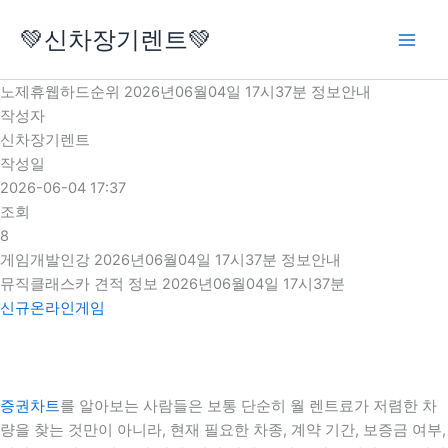
콘
💚신차장기렌트💚
텐
츠
로
노제휴웹하드순위 2026년06월04일 17시37분 정보안내
건
작성자
너
신차장기렌트
뛰
작성일
기
2026-06-04 17:37
조회
8
게임개발인강 2026년06월04일 17시37분 정보안내
뮤직클래스카 견적 정보 2026년06월04일 17시37분
신규온라인게임
증권차트
를 알아보는 사람들은 보통 단순히 월 렌트료가 저렴한 차
량을 찾는 것만이 아니라, 현재 필요한 차종, 계약 기간, 보증금 여부,