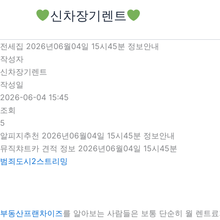
콘
신차장기렌트
텐
츠
로
전세집 2026년06월04일 15시45분 정보안내
건
작성자
너
신차장기렌트
뛰
작성일
기
2026-06-04 15:45
조회
5
알피지추천 2026년06월04일 15시45분 정보안내
뮤직챠트카 견적 정보 2026년06월04일 15시45분
범죄도시2스트리밍
부동산프랜차이즈
를 알아보는 사람들은 보통 단순히 월 렌트료가 