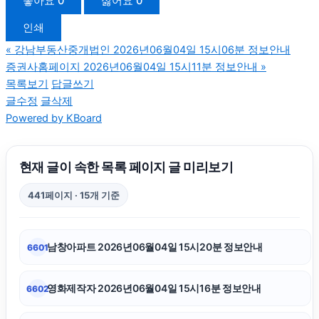
좋아요
0
싫어요
0
인쇄
안산피부과
«
강남부동산중개법인 2026년06월04일 15시06분 정보안내
증권사홈페이지 2026년06월04일 15시11분 정보안내
»
이혼전문변호사
목록보기
답글쓰기
글수정
글삭제
Powered by KBoard
동탄피부과
하남하수구막힘
현재 글이 속한 목록 페이지 글 미리보기
441페이지 · 15개 기준
구리하수구막힘
남창아파트 2026년06월04일 15시20분 정보안내
6601
sns마케팅
영화제작자 2026년06월04일 15시16분 정보안내
6602
강남치과