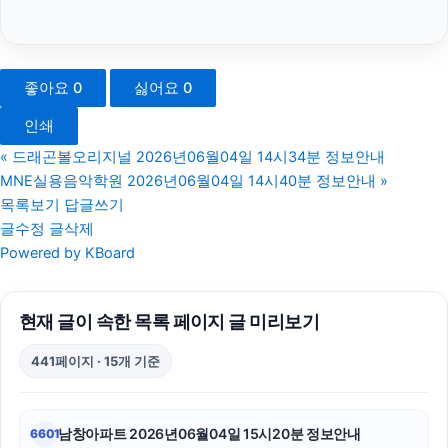
마포구하수구막힘
서초구하수구막힘
좋아요
0
싫어요
0
이혼전문변호사
인쇄
안산피부과
«
드래곤볼오리지널 2026년06월04일 14시34분 정보안내
MNE실용음악학원 2026년06월04일 14시40분 정보안내
»
김해이혼전문변호사
목록보기
답글쓰기
글수정
글삭제
동작구하수구막힘
Powered by KBoard
광고대행사
현재 글이 속한 목록 페이지 글 미리보기
트립닷컴할인코드
441페이지 · 15개 기준
강동하수구막힘
불륜증거
남창아파트 2026년06월04일 15시20분 정보안내
6601