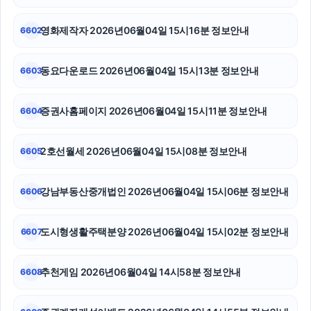
광교피부과
영화제작자 2026년06월04일 15시16분 정보안내
6602
용인하수구막힘
네이버 검색광고
동요다운로드 2026년06월04일 15시13분 정보안내
6603
이혼변호사
증권사홈페이지 2026년06월04일 15시11분 정보안내
6604
야구반티
2호선월세 2026년06월04일 15시08분 정보안내
6605
대안학교
아고다할인코드
강남부동산중개법인 2026년06월04일 15시06분 정보안내
6606
부산휴대폰성지
도시형생활주택분양 2026년06월04일 15시02분 정보안내
6607
추천게임 2026년06월04일 14시58분 정보안내
6608