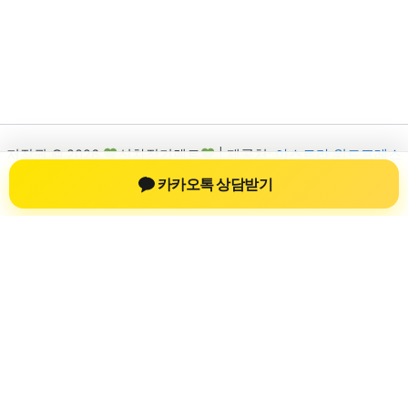
저작권 © 2026
신차장기렌트
| 제공처:
아스트라 워드프레스
테마
카카오톡 상담받기
신차장기렌트
신차장기렌트 진료 정보를 확인하는 공간
신차장기렌트 관련 진료 정보, 방문 전 확인할 수 있는 기준, 치과
선택 시 참고할 수 있는 내용을 sbstaffing4all.com 안에서 확인할
수 있도록 구성했습니다. 본 사이트의 내용은 일반 정보 제공을