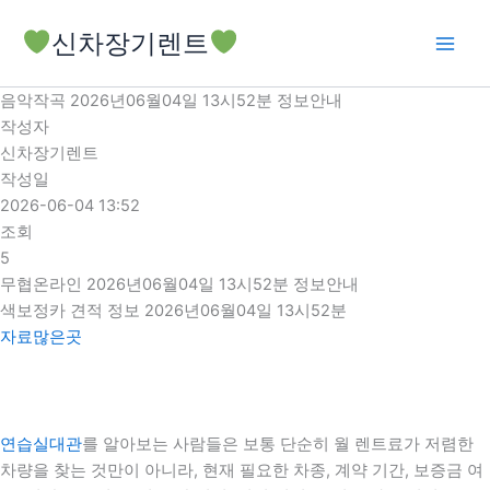
콘
신차장기렌트
텐
츠
로
음악작곡 2026년06월04일 13시52분 정보안내
건
작성자
너
신차장기렌트
뛰
작성일
기
2026-06-04 13:52
조회
5
무협온라인 2026년06월04일 13시52분 정보안내
색보정카 견적 정보 2026년06월04일 13시52분
자료많은곳
연습실대관
를 알아보는 사람들은 보통 단순히 월 렌트료가 저렴한
차량을 찾는 것만이 아니라, 현재 필요한 차종, 계약 기간, 보증금 여