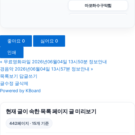
마포하수구막힘
강동구하수구막힘
대전이혼전문변호사
좋아요
0
싫어요
0
부산휴대폰성지
인쇄
폰테크
«
무료영화파일 2026년06월04일 13시50분 정보안내
경음악 2026년06월04일 13시57분 정보안내
»
병원마케팅
목록보기
답글쓰기
글수정
글삭제
마포구하수구막힘
Powered by KBoard
김해이혼전문변호사
현재 글이 속한 목록 페이지 글 미리보기
강남치과
442페이지 · 15개 기준
강동하수구막힘