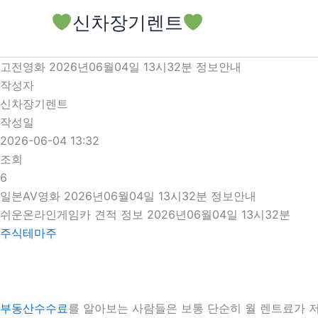
콘
신차장기렌트
텐
츠
로
고전영화 2026년06월04일 13시32분 정보안내
건
작성자
너
신차장기렌트
뛰
작성일
기
2026-06-04 13:32
조회
6
일본AV영화 2026년06월04일 13시32분 정보안내
쉬운온라인게임카 견적 정보 2026년06월04일 13시32분
주식테마주
부동산수수료
를 알아보는 사람들은 보통 단순히 월 렌트료가 저렴