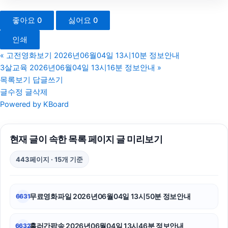
광고대행사
좋아요
0
싫어요
0
병원마케팅
인쇄
대구이혼전문변호사
«
고전영화보기 2026년06월04일 13시10분 정보안내
3살교육 2026년06월04일 13시16분 정보안내
»
용인하수구막힘
목록보기
답글쓰기
글수정
글삭제
서초하수구막힘
Powered by KBoard
축구반티
현재 글이 속한 목록 페이지 글 미리보기
구리하수구막힘
443페이지 · 15개 기준
하남하수구막힘
서울암요양병원
무료영화파일 2026년06월04일 13시50분 정보안내
6631
이혼전문변호사
흘러간팝송 2026년06월04일 13시46분 정보안내
6632