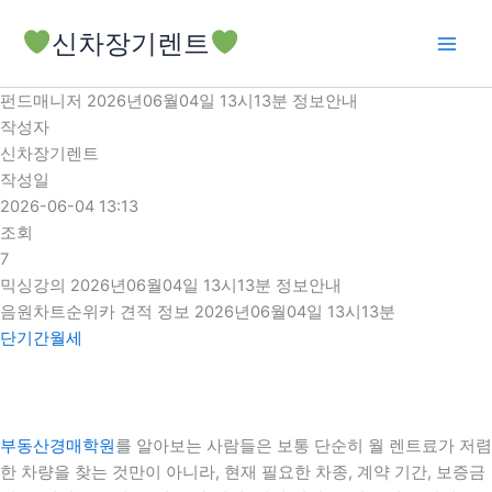
콘
신차장기렌트
텐
츠
로
펀드매니저 2026년06월04일 13시13분 정보안내
건
작성자
너
신차장기렌트
뛰
작성일
기
2026-06-04 13:13
조회
7
믹싱강의 2026년06월04일 13시13분 정보안내
음원차트순위카 견적 정보 2026년06월04일 13시13분
단기간월세
부동산경매학원
를 알아보는 사람들은 보통 단순히 월 렌트료가 저렴
한 차량을 찾는 것만이 아니라, 현재 필요한 차종, 계약 기간, 보증금