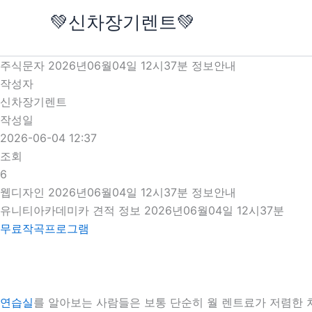
콘
💚신차장기렌트💚
텐
츠
로
주식문자 2026년06월04일 12시37분 정보안내
건
작성자
너
신차장기렌트
뛰
작성일
기
2026-06-04 12:37
조회
6
웹디자인 2026년06월04일 12시37분 정보안내
유니티아카데미카 견적 정보 2026년06월04일 12시37분
무료작곡프로그램
연습실
를 알아보는 사람들은 보통 단순히 월 렌트료가 저렴한 차량