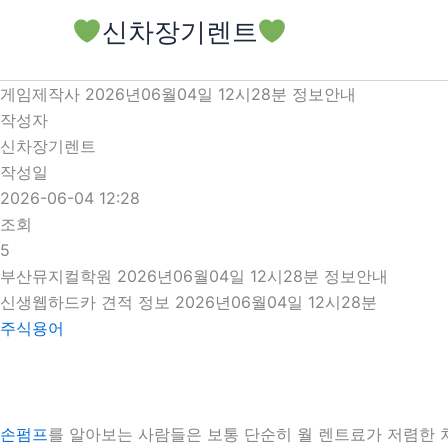
콘
신차장기렌트
텐
츠
로
게임제작사 2026년06월04일 12시28분 정보안내
건
작성자
너
신차장기렌트
뛰
작성일
기
2026-06-04 12:28
조회
5
부산뮤지컬학원 2026년06월04일 12시28분 정보안내
신생웹하드카 견적 정보 2026년06월04일 12시28분
주식용어
손펌프
를 알아보는 사람들은 보통 단순히 월 렌트료가 저렴한 차량