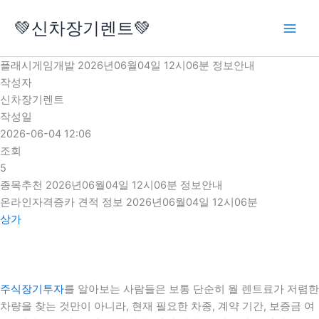
콘
💚신차장기렌트💚
텐
츠
로
플래시게임개발 2026년06월04일 12시06분 정보안내
건
작성자
너
신차장기렌트
뛰
작성일
기
2026-06-04 12:06
조회
5
종목추천 2026년06월04일 12시06분 정보안내
온라인자격증카 견적 정보 2026년06월04일 12시06분
상가
주식장기투자
를 알아보는 사람들은 보통 단순히 월 렌트료가 저렴한
차량을 찾는 것만이 아니라, 현재 필요한 차종, 계약 기간, 보증금 여