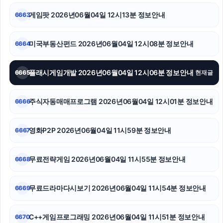
대안학교
게임팟 2026년06월04일 12시13분 정보안내
6663
강동구하수구막힘
미국부동산펀드 2026년06월04일 12시08분 정보안내
6664
축구반티
플래시게임개발 2026년06월04일 12시06분 정보안내
6665
현재글
서울암요양병원
인천하수구막힘
주식자동매매프로그램 2026년06월04일 12시01분 정보안내
6666
대구이혼전문변호사
영화P2P 2026년06월04일 11시59분 정보안내
6667
무료전략게임 2026년06월04일 11시55분 정보안내
6668
무료드라마다시보기 2026년06월04일 11시54분 정보안내
6669
C++게임프로그래밍 2026년06월04일 11시51분 정보안내
6670