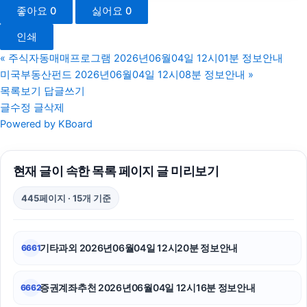
좋아요
0
싫어요
0
이혼전문변호사
인쇄
광고대행사
«
주식자동매매프로그램 2026년06월04일 12시01분 정보안내
미국부동산펀드 2026년06월04일 12시08분 정보안내
»
야구반티
목록보기
답글쓰기
글수정
글삭제
부산흥신소
Powered by KBoard
강동하수구막힘
현재 글이 속한 목록 페이지 글 미리보기
대전이혼전문변호사
445페이지 · 15개 기준
부산휴대폰성지
폰테크
기타과외 2026년06월04일 12시20분 정보안내
6661
휴대폰성지
증권계좌추천 2026년06월04일 12시16분 정보안내
6662
구리하수구막힘