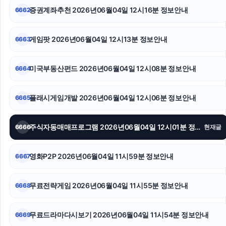
증권계좌추천 2026년06월04일 12시16분 정보안내
6662
폰테크
트립닷컴할인코드
게임팟 2026년06월04일 12시13분 정보안내
6663
흥신소
미국부동산펀드 2026년06월04일 12시08분 정보안내
6664
sns마케팅
플래시게임개발 2026년06월04일 12시06분 정보안내
6665
인천하수구막힘
동작하수구막힘
주식자동매매프로그램 2026년06월04일 12시01분 정보안내
6666
현재글
서울암요양병원
영화P2P 2026년06월04일 11시59분 정보안내
6667
무료전략게임 2026년06월04일 11시55분 정보안내
6668
무료드라마다시보기 2026년06월04일 11시54분 정보안내
6669