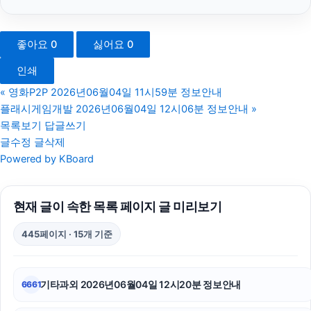
폰테크
좋아요
0
싫어요
0
축구반티
인쇄
동탄피부과
«
영화P2P 2026년06월04일 11시59분 정보안내
플래시게임개발 2026년06월04일 12시06분 정보안내
»
하수구막힘
목록보기
답글쓰기
글수정
글삭제
구리하수구막힘
Powered by KBoard
대구이혼전문변호사
현재 글이 속한 목록 페이지 글 미리보기
이혼전문변호사
445페이지 · 15개 기준
광교피부과
강남치과
기타과외 2026년06월04일 12시20분 정보안내
6661
서초하수구막힘