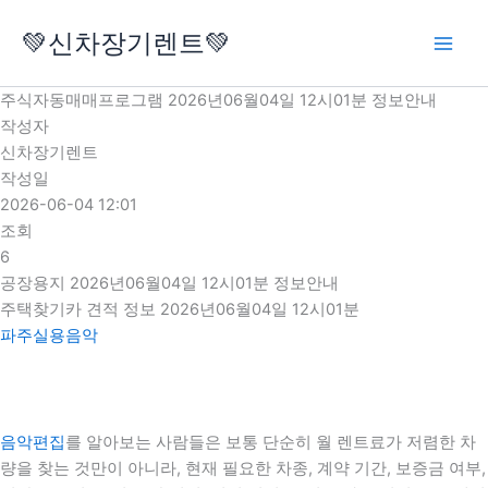
콘
💚신차장기렌트💚
텐
츠
로
주식자동매매프로그램 2026년06월04일 12시01분 정보안내
건
작성자
너
신차장기렌트
뛰
작성일
기
2026-06-04 12:01
조회
6
공장용지 2026년06월04일 12시01분 정보안내
주택찾기카 견적 정보 2026년06월04일 12시01분
파주실용음악
음악편집
를 알아보는 사람들은 보통 단순히 월 렌트료가 저렴한 차
량을 찾는 것만이 아니라, 현재 필요한 차종, 계약 기간, 보증금 여부,