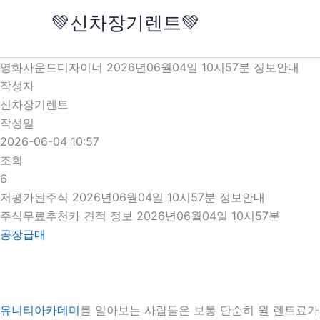
콘
💚신차장기렌트💚
텐
츠
로
영화사운드디자이너 2026년06월04일 10시57분 정보안내
건
작성자
너
신차장기렌트
뛰
작성일
기
2026-06-04 10:57
조회
6
저평가된주식 2026년06월04일 10시57분 정보안내
주식무료추천카 견적 정보 2026년06월04일 10시57분
공장급매
유니티아카데미
를 알아보는 사람들은 보통 단순히 월 렌트료가 저