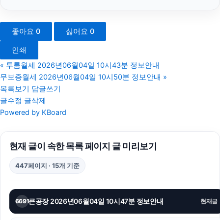
하수구막힘
좋아요
0
싫어요
0
폰테크
인쇄
인천하수구막힘
«
투룸월세 2026년06월04일 10시43분 정보안내
무보증월세 2026년06월04일 10시50분 정보안내
»
동작구하수구막힘
목록보기
답글쓰기
글수정
글삭제
sns마케팅
Powered by KBoard
김해이혼전문변호사
현재 글이 속한 목록 페이지 글 미리보기
부산휴대폰성지
447페이지 · 15개 기준
강동구하수구막힘
대전이혼전문변호사
큰공장 2026년06월04일 10시47분 정보안내
6691
현재글
광교피부과