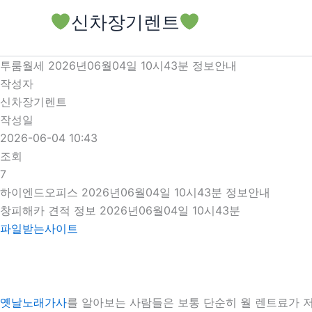
콘
신차장기렌트
텐
츠
로
투룸월세 2026년06월04일 10시43분 정보안내
건
작성자
너
신차장기렌트
뛰
작성일
기
2026-06-04 10:43
조회
7
하이엔드오피스 2026년06월04일 10시43분 정보안내
창피해카 견적 정보 2026년06월04일 10시43분
파일받는사이트
옛날노래가사
를 알아보는 사람들은 보통 단순히 월 렌트료가 저렴