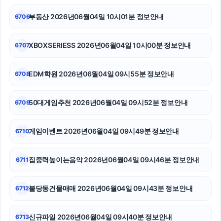
하남하수구막힘
부동산 2026년06월04일 10시01분 정보안내
6706
폰테크
XBOXSERIESS 2026년06월04일 10시00분 정보안내
6707
아고다할인코드
대전이혼전문변호사
EDM학원 2026년06월04일 09시55분 정보안내
6708
이혼변호사
50대게임추천 2026년06월04일 09시52분 정보안내
6709
강동구하수구막힘
게임이벤트 2026년06월04일 09시49분 정보안내
6710
서울암요양병원
광고대행사
집중력높이는음악 2026년06월04일 09시46분 정보안내
6711
이혼전문변호사
불당동건물매매 2026년06월04일 09시43분 정보안내
6712
신규파일 2026년06월04일 09시40분 정보안내
6713