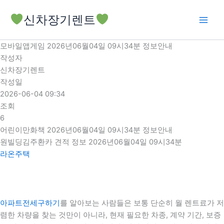
콘
신차장기렌트
텐
츠
로
모바일앱게임 2026년06월04일 09시34분 정보안내
건
작성자
너
신차장기렌트
뛰
작성일
기
2026-06-04 09:34
조회
6
어린이만화책 2026년06월04일 09시34분 정보안내
원빌딩김주환카 견적 정보 2026년06월04일 09시34분
라온주택
아파트전세구하기
를 알아보는 사람들은 보통 단순히 월 렌트료가 저
렴한 차량을 찾는 것만이 아니라, 현재 필요한 차종, 계약 기간, 보증