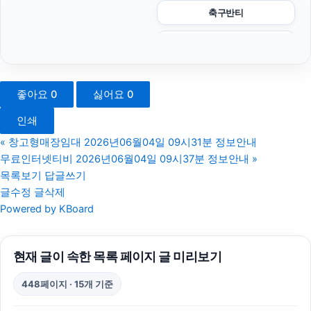
축구반티
네이버 검색광고
광교피부과
좋아요
0
싫어요
0
이혼변호사
인쇄
부산흥신소
«
창고형매장임대 2026년06월04일 09시31분 정보안내
무료인터넷티비 2026년06월04일 09시37분 정보안내
»
이혼전문변호사
목록보기
답글쓰기
글수정
글삭제
서초하수구막힘
Powered by KBoard
흥신소
현재 글이 속한 목록 페이지 글 미리보기
폰테크
448페이지 · 15개 기준
하수구막힘