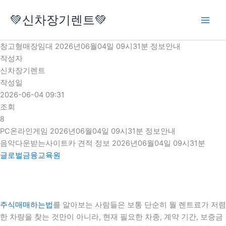
콘
💚신차장기렌트💚
텐
츠
로
창고형매장임대 2026년06월04일 09시31분 정보안내
건
작성자
너
신차장기렌트
뛰
작성일
기
2026-06-04 09:31
조회
8
PC온라인게임 2026년06월04일 09시31분 정보안내
음악다운받는사이트카 견적 정보 2026년06월04일 09시31분
글로벌금융교육원
주식매매하는법
를 알아보는 사람들은 보통 단순히 월 렌트료가 저렴
한 차량을 찾는 것만이 아니라, 현재 필요한 차종, 계약 기간, 보증금