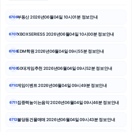
이혼전문변호사
부동산 2026년06월04일 10시01분 정보안내
6706
부산휴대폰성지
XBOXSERIESS 2026년06월04일 10시00분 정보안내
6707
마포구하수구막힘
야구반티
EDM학원 2026년06월04일 09시55분 정보안내
6708
대전이혼전문변호사
50대게임추천 2026년06월04일 09시52분 정보안내
6709
서초구하수구막힘
게임이벤트 2026년06월04일 09시49분 정보안내
6710
동탄임플란트
폰테크
집중력높이는음악 2026년06월04일 09시46분 정보안내
6711
용인하수구막힘
불당동건물매매 2026년06월04일 09시43분 정보안내
6712