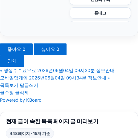
폰테크
휴대폰성지
서초하수구막힘
좋아요
0
싫어요
0
인천하수구막힘
인쇄
부산흥신소
«
평생수수료무료 2026년06월04일 09시30분 정보안내
모바일앱게임 2026년06월04일 09시34분 정보안내
»
대안학교
목록보기
답글쓰기
글수정
글삭제
강남치과
Powered by KBoard
이혼전문변호사
현재 글이 속한 목록 페이지 글 미리보기
폰테크
448페이지 · 15개 기준
김해이혼전문변호사