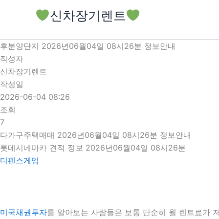
콘
신차장기렌트
텐
츠
로
후분양단지 2026년06월04일 08시26분 정보안내
건
작성자
너
신차장기렌트
뛰
작성일
기
2026-06-04 08:26
조회
7
다가구주택매매 2026년06월04일 08시26분 정보안내
롯데시네마카 견적 정보 2026년06월04일 08시26분
디펜스게임
미국채권투자
를 알아보는 사람들은 보통 단순히 월 렌트료가 저렴