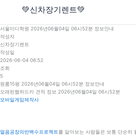
콘
💚신차장기렌트💚
텐
츠
로
서울미디학원 2026년06월04일 06시52분 정보안내
건
작성자
너
신차장기렌트
뛰
작성일
기
2026-06-04 06:52
조회
5
원룸15평 2026년06월04일 06시52분 정보안내
오래된웹하드카 견적 정보 2026년06월04일 06시52분
모바일게임제작사
얼음공장의반백수프로젝트
를 알아보는 사람들은 보통 단순히 월