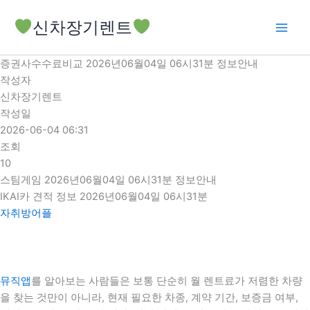
콘
신차장기렌트
텐
츠
로
증권사수수료비교 2026년06월04일 06시31분 정보안내
건
작성자
너
신차장기렌트
뛰
작성일
기
2026-06-04 06:31
조회
10
스팀게임 2026년06월04일 06시31분 정보안내
IKAI카 견적 정보 2026년06월04일 06시31분
자취방어플
뮤직앱
를 알아보는 사람들은 보통 단순히 월 렌트료가 저렴한 차량
을 찾는 것만이 아니라, 현재 필요한 차종, 계약 기간, 보증금 여부,