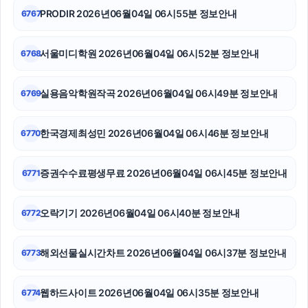
PRODIR 2026년06월04일 06시55분 정보안내
6767
강남치과
대전이혼전문변호사
서울미디학원 2026년06월04일 06시52분 정보안내
6768
동작구하수구막힘
실용음악학원작곡 2026년06월04일 06시49분 정보안내
6769
흥신소
한국경제최성민 2026년06월04일 06시46분 정보안내
6770
부산휴대폰성지
불륜증거
증권수수료평생무료 2026년06월04일 06시45분 정보안내
6771
이혼변호사
오락기기 2026년06월04일 06시40분 정보안내
6772
해외선물실시간차트 2026년06월04일 06시37분 정보안내
6773
웹하드사이트 2026년06월04일 06시35분 정보안내
6774