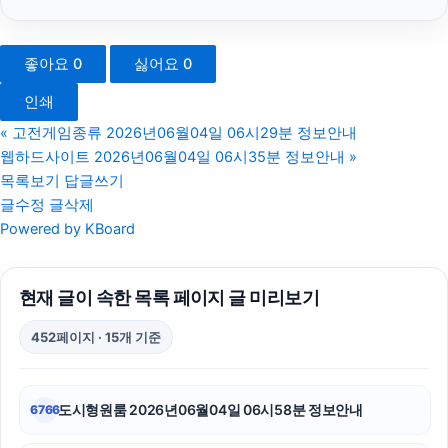
구리하수구막힘
좋아요
0
싫어요
0
마포구하수구막힘
인쇄
부산흥신소
«
고전게임종류 2026년06월04일 06시29분 정보안내
웹하드사이트 2026년06월04일 06시35분 정보안내
»
폰테크
목록보기
답글쓰기
글수정
글삭제
병원마케팅
Powered by KBoard
하남하수구막힘
현재 글이 속한 목록 페이지 글 미리보기
서초구하수구막힘
452페이지 · 15개 기준
강남하수구막힘
이혼변호사
도시형원룸 2026년06월04일 06시58분 정보안내
6766
동탄임플란트