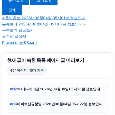
좋아요
0
싫어요
0
인쇄
이혼전문변호사
«
음반홍보 2026년06월04일 05시01분 정보안내
유튜브과 2026년06월04일 05시07분 정보안내
»
서울암요양병원
목록보기
답글쓰기
글수정
글삭제
Powered by KBoard
구리하수구막힘
동작구하수구막힘
현재 글이 속한 목록 페이지 글 미리보기
454페이지 · 15개 기준
강남하수구막힘
3D애니메이션 2026년06월04일 05시25분 정보안내
6796
하수구막힘
아파트신규분양 2026년06월04일 05시22분 정보안내
6797
이혼변호사